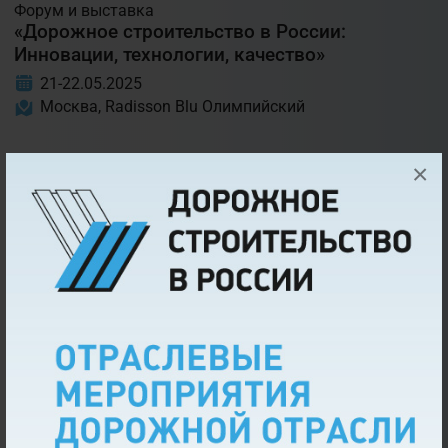
Форум и выставка
«Дорожное строительство в России:
Инновации, технологии, качество»
21-22.05.2025
Москва, Radisson Blu Олимпийский
Конференция и выставка
×
«Дорожное строительство в России:
Дорожно-строительная техника,
оборудование и материалы»
23.01.2025
Москва, Российский университет транспорта
(МИИТ)
Конференция и выставка
«Дорожное строительство в России:
Мосты и искусственные сооружения»
26-27.09.2024