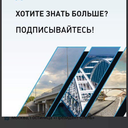
Санкт-Петербург, AZIMUT Сити Отель
Форум и выставка
«Дорожное строительство в России:
Реализация национального проекта
«Безопасные качественные дороги»:
технологии настоящего – возможности
будущего»
21-22.05.2024
Москва, Гостиница «Президент-Отель»
Конференция и выставка
«Дорожное строительство в России:
Дорожно-строительная техника и
оборудование»
24.01.2024
Москва, Гостиница «Президент-Отель»